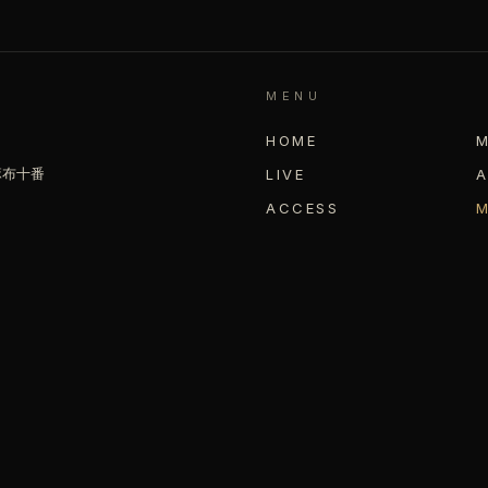
MENU
HOME
 麻布十番
LIVE
ACCESS
M