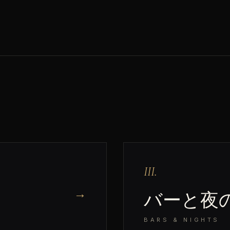
III.
→
バーと夜
BARS & NIGHTS