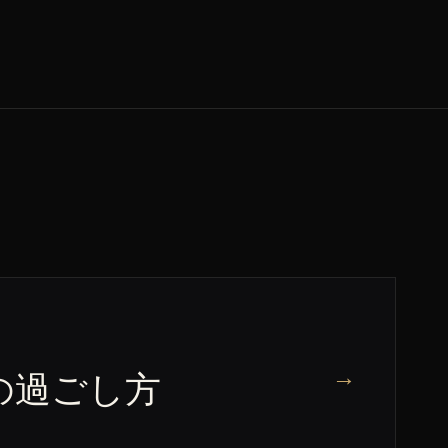
→
の過ごし方