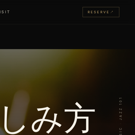
ISIT
RESERVE
↗
JAZZ & MUSIC · JAZZ 101
しみ方