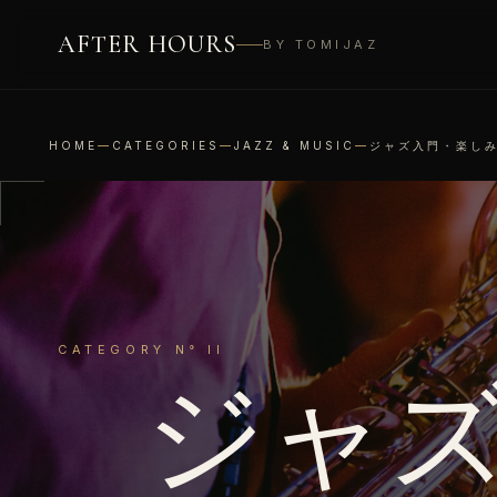
AFTER HOURS
BY TOMIJAZ
HOME
—
CATEGORIES
—
JAZZ & MUSIC
—
ジャズ入門・楽し
CATEGORY N° II
ジャ