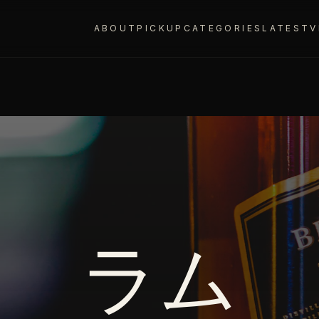
ABOUT
PICKUP
CATEGORIES
LATEST
V
ラム