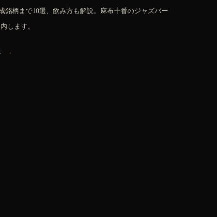
成銘柄まで10選、飲み方も解説。麻布十番のジャズバー
ご案内します。
E →