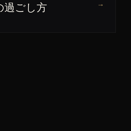
→
の過ごし方