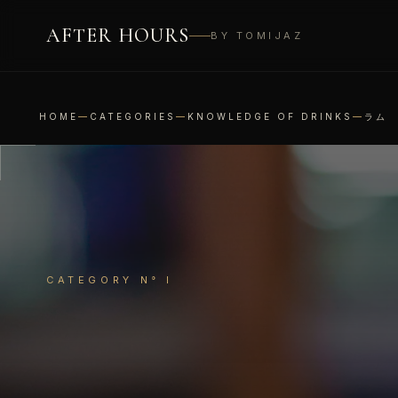
AFTER HOURS
BY TOMIJAZ
HOME
—
CATEGORIES
—
KNOWLEDGE OF DRINKS
—
ラム
CATEGORY N° I