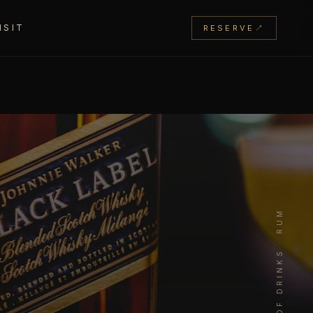
ISIT
RESERVE
↗
KNOWLEDGE OF DRINKS · RUM