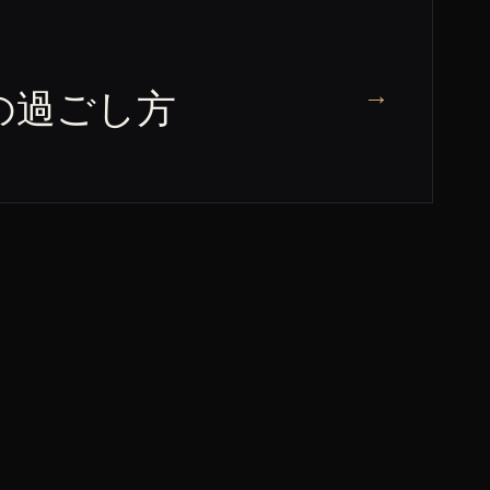
→
の過ごし方