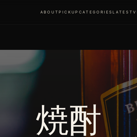
ABOUT
PICKUP
CATEGORIES
LATEST
V
焼酎