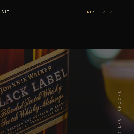
ISIT
RESERVE
↗