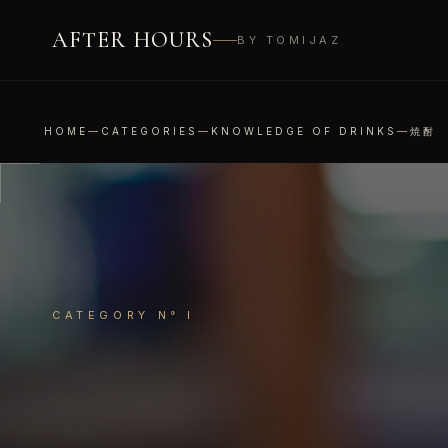
AFTER HOURS
BY TOMIJAZ
HOME
—
CATEGORIES
—
KNOWLEDGE OF DRINKS
—
焼酎
CATEGORY N° I