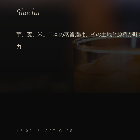
Shochu
芋、麦、米。日本の蒸留酒は、その土地と原料が味
力。
N° 02 / ARTICLES