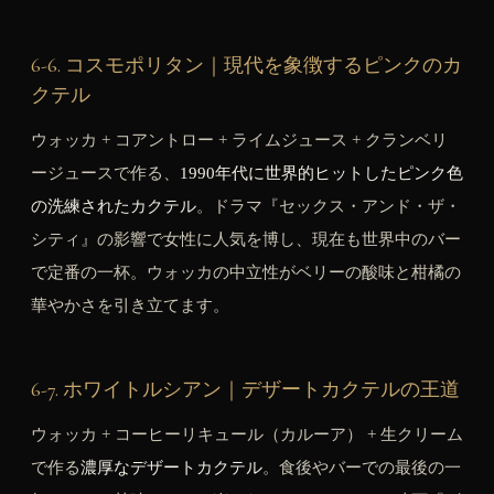
6-6. コスモポリタン｜現代を象徴するピンクのカ
クテル
ウォッカ + コアントロー + ライムジュース + クランベリ
ージュースで作る、
1990年代に世界的ヒットしたピンク色
の洗練されたカクテル
。ドラマ『セックス・アンド・ザ・
シティ』の影響で女性に人気を博し、現在も世界中のバー
で定番の一杯。ウォッカの中立性がベリーの酸味と柑橘の
華やかさを引き立てます。
6-7. ホワイトルシアン｜デザートカクテルの王道
ウォッカ + コーヒーリキュール（カルーア） + 生クリーム
で作る
濃厚なデザートカクテル
。食後やバーでの最後の一