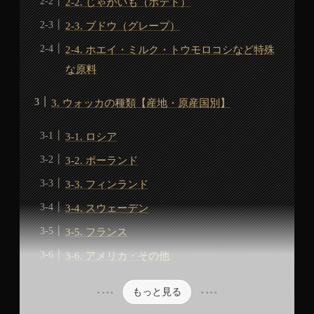
2-2. じゃがいも（ポテト）
2-3. ブドウ（グレープ）
2-4. ホエイ・ミルク・トウモロコシなど特殊
な原料
3. ウォッカの種類【産地・原産国別】
3-1. ロシア
3-2. ポーランド
3-3. フィンランド
3-4. スウェーデン
3-5. フランス
3-6. アメリカ・その他
もっと見る