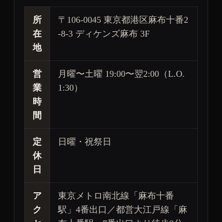
所
〒106-0045 東京都港区麻布十番2
在
-8-3 ディケンズ麻布 3F
地
営
月曜〜土曜 19:00〜翌2:00（L.O.
業
1:30）
時
間
定
日曜・祝祭日
休
日
ア
東京メトロ南北線「麻布十番
ク
駅」4番出口／都営大江戸線「麻