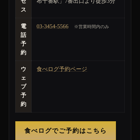
セ
布十番駅」7番出口より徒歩3分
ス
電
03-3454-5566
※営業時間内のみ
話
予
約
ウ
食べログ予約ページ
ェ
ブ
予
約
食べログでご予約はこちら