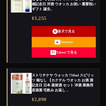
婚記念日 洋酒 ウオッカ お祝い 還暦祝い
ギフト 誕生..
¥3,255
R
楽天で見る
Amazon
a.
Yahoo!で見る
Y!
ストリチナヤ ウォッカ 750ml スピリッ
ツ 箱なし 【カクテル ウオッカ お酒 酒
記念日 日本 蒸留酒 セット 洋酒 業務用
居酒屋 宅飲み お返し ..
¥2,090