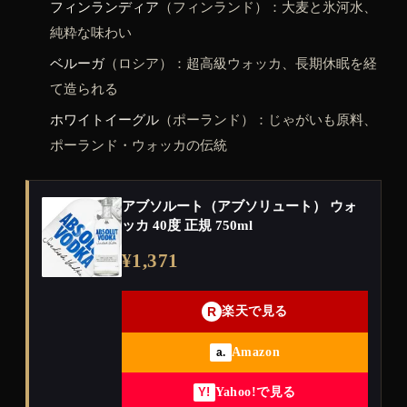
フィンランディア
（フィンランド）：大麦と氷河水、
純粋な味わい
ベルーガ
（ロシア）：超高級ウォッカ、長期休眠を経
て造られる
ホワイトイーグル
（ポーランド）：じゃがいも原料、
ポーランド・ウォッカの伝統
アブソルート（アブソリュート） ウォ
ッカ 40度 正規 750ml
¥1,371
R
楽天で見る
Amazon
a.
Yahoo!で見る
Y!