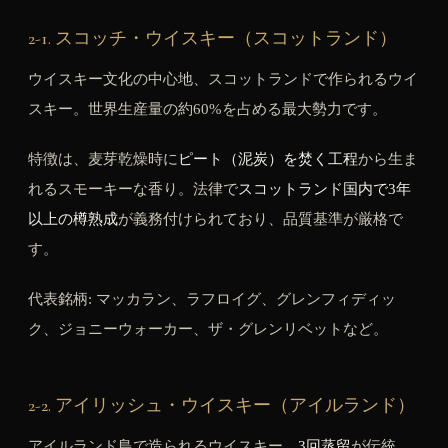
2-1. スコッチ・ウイスキー（スコットランド）
ウイスキー文化の中心地、スコットランドで作られるウイ
スキー。世界生産量の約60%を占める最大勢力です。
特徴は、麦芽乾燥時に
ピート（泥炭）を焚く工程
から生ま
れるスモーキーな香り。法律で
スコットランド国内で3年
以上の樽熟成
が義務付けられており、品質基準が厳格で
す。
代表銘柄: マッカラン、ラフロイグ、グレンフィディッ
ク、ジョニーウォーカー、ザ・グレンリベットなど。
2-2. アイリッシュ・ウイスキー（アイルランド）
アイルランド島で造られるウイスキー。
3回蒸留
が伝統