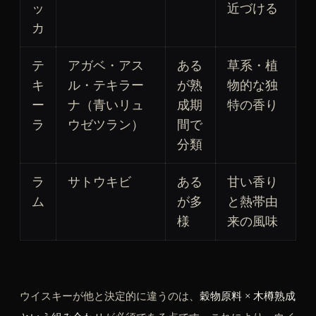
ッ
近づける
カ
テ
アガベ・アス
ある
草系・植
キ
ル・テキラー
が熟
物的な独
ー
ナ（青いリュ
成期
特の香り
ラ
ウゼツラン）
間で
分類
ラ
サトウキビ
ある
甘い香り
ム
が多
と熱帯由
様
来の風味
ウイスキーが他と決定的に違うのは、
穀物原料 × 木樽熟成