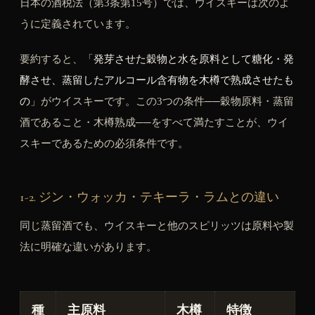
日本の酒税法（第3条第15号）では、ウイスキーは次のよ
うに定義されています。
要約すると、「
発芽させた穀物と水を原料として糖化・発
酵させ、蒸留したアルコール含有物を木樽で熟成させたも
の
」がウイスキーです。この3つの条件──穀物原料・蒸留
酒であること・木樽熟成──をすべて満たすことが、ウイ
スキーであるための必須条件です。
1-2. ジン・ウォッカ・テキーラ・ラムとの違い
同じ蒸留酒でも、ウイスキーと他のスピリッツは原料や製
法に明確な違いがあります。
種
主原料
木樽
特徴