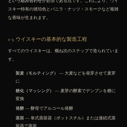
という組み合わせ
が必須である点です。これにより、ウイ
スキー特有の琥珀色とバニラ・ナッツ・スモークなど複雑
な香味が生まれます。
1-3. ウイスキーの基本的な製造工程
すべてのウイスキーは、概ね次のステップで造られていま
す。
製麦（モルティング）
― 大麦などを発芽させて麦芽
に
糖化（マッシング）
― 麦芽の酵素でデンプンを糖に
変換
発酵
― 酵母でアルコール発酵
蒸留
― 単式蒸留器（ポットスチル）または連続式蒸
留器で蒸留