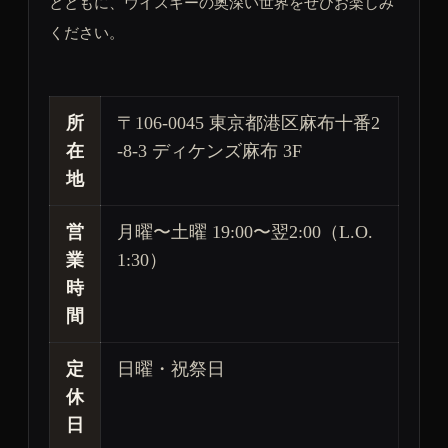
とともに、ウイスキーの奥深い世界をぜひお楽しみ
ください。
所
〒106-0045 東京都港区麻布十番2
在
-8-3 ディケンズ麻布 3F
地
営
月曜〜土曜 19:00〜翌2:00（L.O.
業
1:30）
時
間
定
日曜・祝祭日
休
日