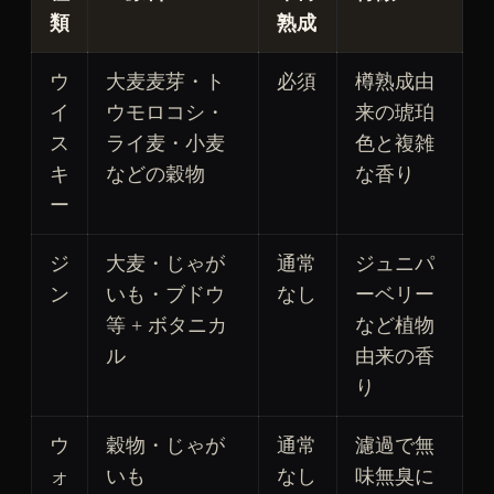
類
熟成
ウ
大麦麦芽・ト
必須
樽熟成由
イ
ウモロコシ・
来の琥珀
ス
ライ麦・小麦
色と複雑
キ
などの穀物
な香り
ー
ジ
大麦・じゃが
通常
ジュニパ
ン
いも・ブドウ
なし
ーベリー
等 + ボタニカ
など植物
ル
由来の香
り
ウ
穀物・じゃが
通常
濾過で無
ォ
いも
なし
味無臭に