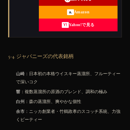
Amazon
a.
Yahoo!で見る
Y!
5-4. ジャパニーズの代表銘柄
山崎
：日本初の本格ウイスキー蒸溜所、フルーティー
で深いコク
響
：複数蒸溜所の原酒のブレンド、調和の極み
白州
：森の蒸溜所、爽やかな個性
余市
：ニッカ創業者・竹鶴政孝のスコッチ系統、力強
くピーティー